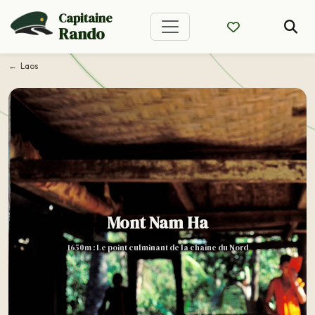
Capitaine
Rando
Laos
Mont Nam Ha
1650m : Le point culminant de la chaîne du Nord