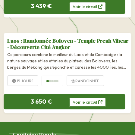
3 439 €
Voir
le
circuit
Laos : Randonnée Boloven - Temple Preah Vihear
- Découverte Cité Angkor
Ce parcours combine le meilleur du Laos et du Cambodge : la
nature sauvage et les ethnies du plateau des Bolovens, les
berges du Mékong qui s'épanche et caresse les 4000 îles, les
villages lacustres du Tonlé Sap,...
15 JOURS
RANDONNÉE
3 650 €
Voir
le
circuit
Capitaine Rando