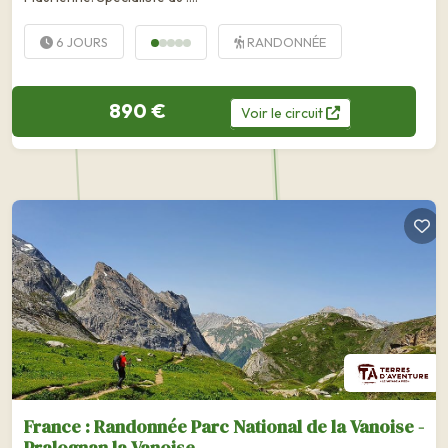
6 JOURS
RANDONNÉE
890 €
Voir
le
circuit
France : Randonnée Parc National de la Vanoise -
Pralognan la Vanoise