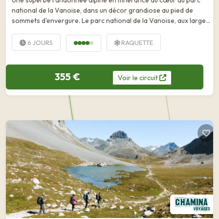
Une superbe randonnée alpine en itinérance au cœur du parc
national de la Vanoise, dans un décor grandiose au pied de
sommets d'envergure. Le parc national de la Vanoise, aux larges
vallons et aux sommets accessibles, se prête merveilleusement
bien à la pratique de la raquette en...
6 JOURS
RAQUETTE
355 €
Voir
le
circuit