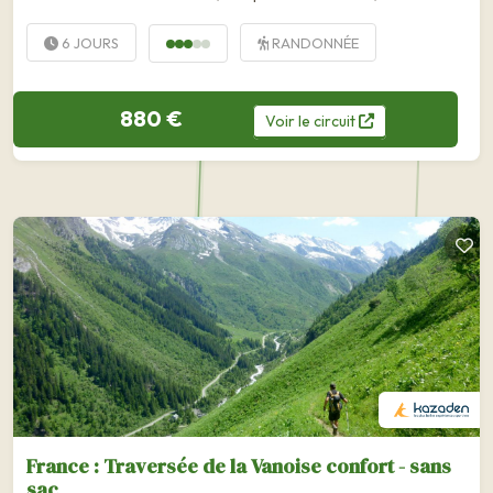
Casse, culmine à 3855m. La Vanoise...
6 JOURS
RANDONNÉE
880 €
Voir
le
circuit
France : Traversée de la Vanoise confort - sans
sac