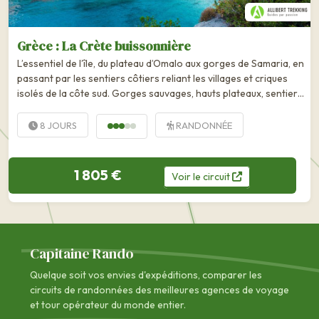
Grèce : La Crète buissonnière
L’essentiel de l’île, du plateau d’Omalo aux gorges de Samaria, en
passant par les sentiers côtiers reliant les villages et criques
isolés de la côte sud. Gorges sauvages, hauts plateaux, sentiers
côtiers, criques bleues... les montagnes Blanches, au sud-ouest
de l'île, sont l'une des régions...
8 JOURS
RANDONNÉE
1 805 €
Voir
le
circuit
Capitaine Rando
Quelque soit vos envies d'expéditions, comparer les
circuits de randonnées des
meilleures agences de voyage
et tour opérateur du monde entier.