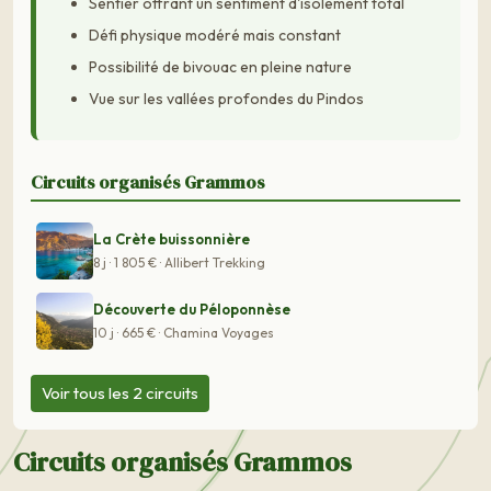
Sentier offrant un sentiment d'isolement total
Défi physique modéré mais constant
Possibilité de bivouac en pleine nature
Vue sur les vallées profondes du Pindos
Circuits organisés Grammos
La Crète buissonnière
8 j · 1 805 € · Allibert Trekking
Découverte du Péloponnèse
10 j · 665 € · Chamina Voyages
Voir tous les 2 circuits
Circuits organisés Grammos