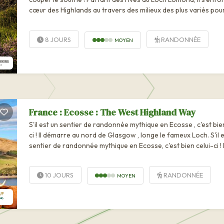
cœur des Highlands au travers des milieux des plus variés pour
atteindre le...
8 JOURS
RANDONNÉE
MOYEN
France : Ecosse : The West Highland Way
S'il est un sentier de randonnée mythique en Ecosse , c'est bien celui-
ci ! Il démarre au nord de Glasgow , longe le fameux Loch. S'il est un
sentier de randonnée mythique en Ecosse, c'est bien celui-ci ! I
démarre au nord de Glasgow, longe le fameux Loch Lomond,
traverse les...
10 JOURS
RANDONNÉE
MOYEN