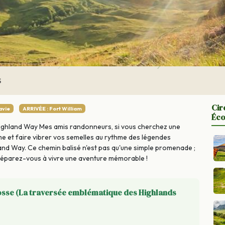
S
Cir
avie
ARRIVÉE : Fort William
Éco
Highland Way Mes amis randonneurs, si vous cherchez une
me et faire vibrer vos semelles au rythme des légendes
and Way. Ce chemin balisé n'est pas qu'une simple promenade ;
réparez-vous à vivre une aventure mémorable !
osse (La traversée emblématique des Highlands