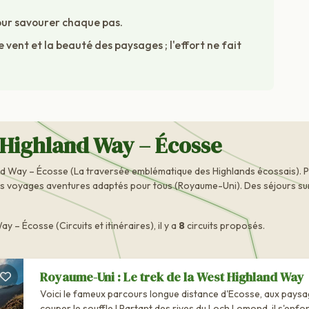
our savourer chaque pas.
 vent et la beauté des paysages ; l'effort ne fait
t Highland Way – Écosse
nd Way – Écosse (La traversée emblématique des Highlands écossais). 
es voyages aventures adaptés pour tous (Royaume-Uni). Des séjours sur 
 Écosse (Circuits et itinéraires), il y a
8
circuits proposés.
Royaume-Uni : Le trek de la West Highland Way
Voici le fameux parcours longue distance d'Ecosse, aux paysa
couper le souffle ! Partant des rives du Loch Lomond, il s'enfonce au