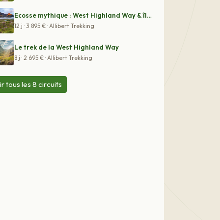
Ecosse mythique : West Highland Way & île de Skye
12 j · 3 895 € · Allibert Trekking
Le trek de la West Highland Way
8 j · 2 695 € · Allibert Trekking
ir tous les 8 circuits