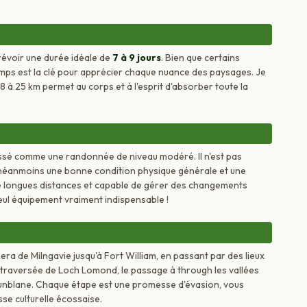
prévoir une durée idéale de
7 à 9 jours
. Bien que certains
emps est la clé pour apprécier chaque nuance des paysages. Je
à 25 km permet au corps et à l'esprit d'absorber toute la
lassé comme une randonnée de niveau modéré. Il n'est pas
 néanmoins une bonne condition physique générale et une
de longues distances et capable de gérer des changements
e seul équipement vraiment indispensable !
ra de Milngavie jusqu'à Fort William, en passant par des lieux
 traversée de Loch Lomond, le passage à through les vallées
unblane. Chaque étape est une promesse d'évasion, vous
se culturelle écossaise.