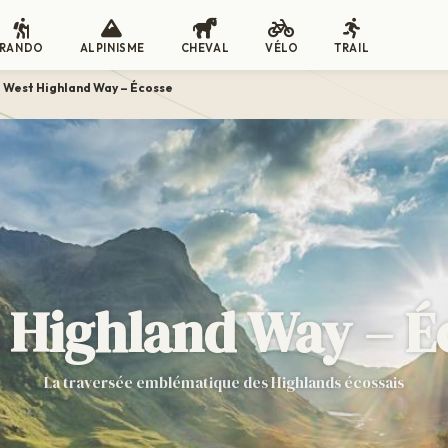
RANDO
ALPINISME
CHEVAL
VÉLO
TRAIL
West Highland Way – Écosse
 Highland Way – É
La traversée emblématique des Highlands écossais