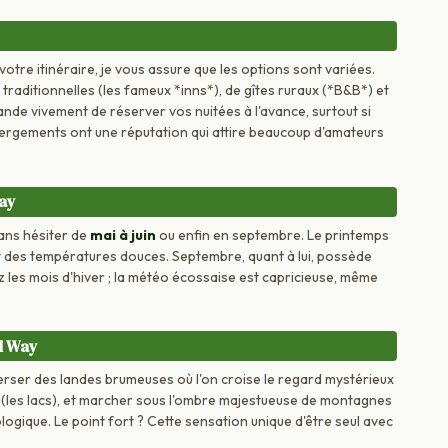
otre itinéraire, je vous assure que les options sont variées.
raditionnelles (les fameux *inns*), de gîtes ruraux (*B&B*) et
e vivement de réserver vos nuitées à l'avance, surtout si
bergements ont une réputation qui attire beaucoup d'amateurs
Way
sans hésiter de
mai à juin
ou enfin en septembre. Le printemps
et des températures douces. Septembre, quant à lui, possède
z les mois d'hiver ; la météo écossaise est capricieuse, même
d Way
verser des landes brumeuses où l'on croise le regard mystérieux
* (les lacs), et marcher sous l'ombre majestueuse de montagnes
logique. Le point fort ? Cette sensation unique d'être seul avec