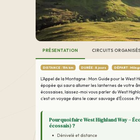
PRÉSENTATION
CIRCUITS ORGANISÉ
DISTANCE : 154 km
DURÉE : 8 jours
DÉPART : Milng
L'Appel de la Montagne : Mon Guide pour le West 
épopée qui saura allumer les lanternes de votre â
écossaises, laissez-moi vous parler du West Highl
c'est un voyage dans le cœur sauvage d'Écosse. P
Pourquoi faire West Highland Way – Éc
écossais) ?
Dénivelé et distance