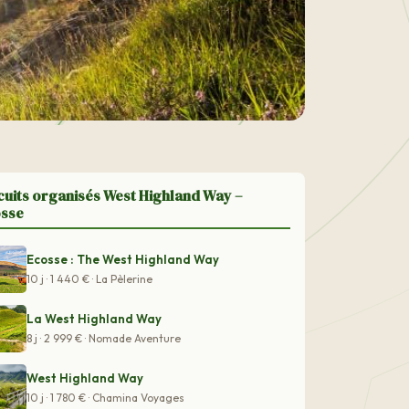
cuits organisés West Highland Way –
sse
Ecosse : The West Highland Way
10 j · 1 440 € · La Pèlerine
La West Highland Way
8 j · 2 999 € · Nomade Aventure
West Highland Way
10 j · 1 780 € · Chamina Voyages