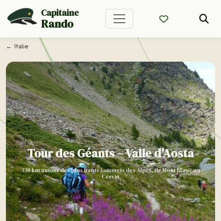
Capitaine
Rando
Italie
Tour des Géants – Valle d'Aosta
330 km autour des plus hauts sommets des Alpes, de Mont Blanc au
Cervin