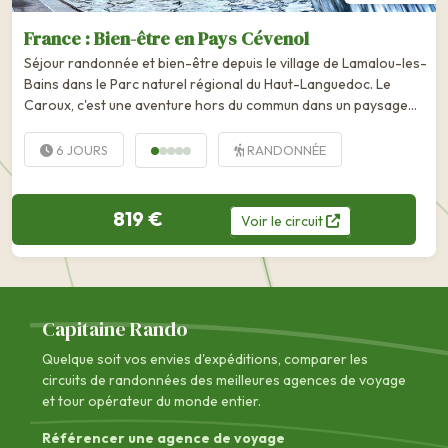
France : Bien-être en Pays Cévenol
Séjour randonnée et bien-être depuis le village de Lamalou-les-
Bains dans le Parc naturel régional du Haut-Languedoc. Le
Caroux, c'est une aventure hors du commun dans un paysage
d'herbes, de rocs, de ravins profonds et de belles vasques
d'eaux cristallines. Cette...
6 JOURS
RANDONNÉE
819 €
Voir
le
circuit
Capitaine Rando
Quelque soit vos envies d'expéditions, comparer les
circuits de randonnées des
meilleures agences de voyage
et tour opérateur du monde entier.
Référencer une agence de voyage