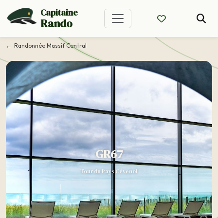
Capitaine
Rando
Randonnée Massif Central
GR67
Tour du Pays Cévenol