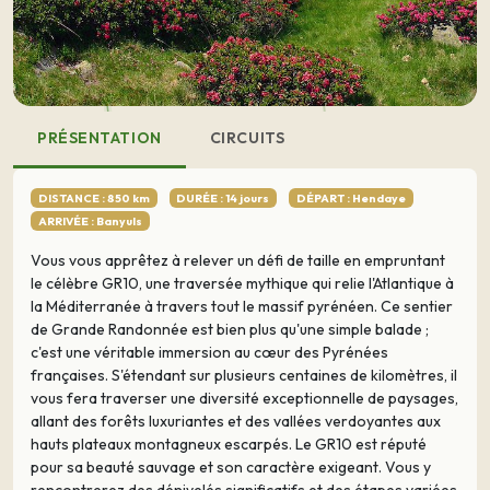
PRÉSENTATION
CIRCUITS
DISTANCE : 850 km
DURÉE : 14 jours
DÉPART : Hendaye
ARRIVÉE : Banyuls
Vous vous apprêtez à relever un défi de taille en empruntant
le célèbre GR10, une traversée mythique qui relie l'Atlantique à
la Méditerranée à travers tout le massif pyrénéen. Ce sentier
de Grande Randonnée est bien plus qu'une simple balade ;
c'est une véritable immersion au cœur des Pyrénées
françaises. S'étendant sur plusieurs centaines de kilomètres, il
vous fera traverser une diversité exceptionnelle de paysages,
allant des forêts luxuriantes et des vallées verdoyantes aux
hauts plateaux montagneux escarpés. Le GR10 est réputé
pour sa beauté sauvage et son caractère exigeant. Vous y