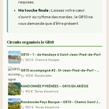
requises.
Ma touche finale :
Laissez votre cœur
s'ouvrir au rythme des marées ; le GR10 ne
vous demande que d'être présent.
Circuits organisés le GR10
GR10 - 1 - de Hendaye à Saint-Jean-Pied-de-Port
7 j · 520 € · Chamina Voyages
GR10 accompagné #2 : St-Jean-Pied-de-Port - Etsaut
6 j · 925 € · Randonades
RANDONNÉE PYRÉNÉES – GR10 EN ARIÈGE
7 j · 910 € · Terres d'aventure
Randonnée Pays Basque - GR10 - Chemin Saint Jacques de
7 j · 930 € · Terres d'aventure