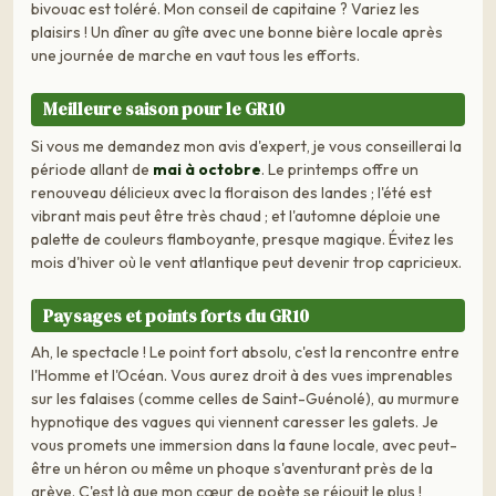
bivouac est toléré. Mon conseil de capitaine ? Variez les
plaisirs ! Un dîner au gîte avec une bonne bière locale après
une journée de marche en vaut tous les efforts.
Meilleure saison pour le GR10
Si vous me demandez mon avis d'expert, je vous conseillerai la
période allant de
mai à octobre
. Le printemps offre un
renouveau délicieux avec la floraison des landes ; l'été est
vibrant mais peut être très chaud ; et l'automne déploie une
palette de couleurs flamboyante, presque magique. Évitez les
mois d'hiver où le vent atlantique peut devenir trop capricieux.
Paysages et points forts du GR10
Ah, le spectacle ! Le point fort absolu, c'est la rencontre entre
l'Homme et l'Océan. Vous aurez droit à des vues imprenables
sur les falaises (comme celles de Saint-Guénolé), au murmure
hypnotique des vagues qui viennent caresser les galets. Je
vous promets une immersion dans la faune locale, avec peut-
être un héron ou même un phoque s'aventurant près de la
grève. C'est là que mon cœur de poète se réjouit le plus !