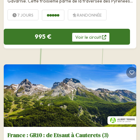
Gavarnie. Cette troisième partie de la traversée des Pyrénées
par le GR 10 vous entraîne au cœur des espaces protégés du
Parc national des Pyrénées....
7 JOURS
RANDONNÉE
995 €
Voir
le
circuit
France : GR10 : de Etsaut à Cauterets (3)