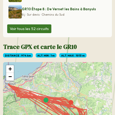
GR10 Étape 8 : De Vernet les Bains à Banyuls
6 j · Sur devis · Chemins du Sud
Voir tous les 52 circuits
Trace GPX et carte le GR10
DISTANCE : 974 km
ALT. MIN : 1 m
ALT. MAX : 1013 m
+
−