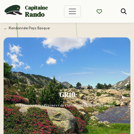
Capitaine
Rando
Randonnée Pays Basque
GR10
Traversée des Pyrénées de l'Atlantiques à la Méditerranée