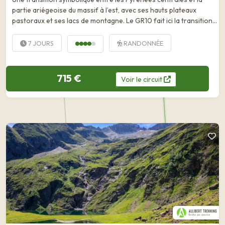
partie ariégeoise du massif à l’est, avec ses hauts plateaux
pastoraux et ses lacs de montagne. Le GR10 fait ici la transition
entre la partie centrale des Pyrénées et la partie ariégeoise de
la chaîne. D'Aulus-les-Bains à Mérens, en...
7 JOURS
RANDONNÉE
715 €
Voir
le
circuit