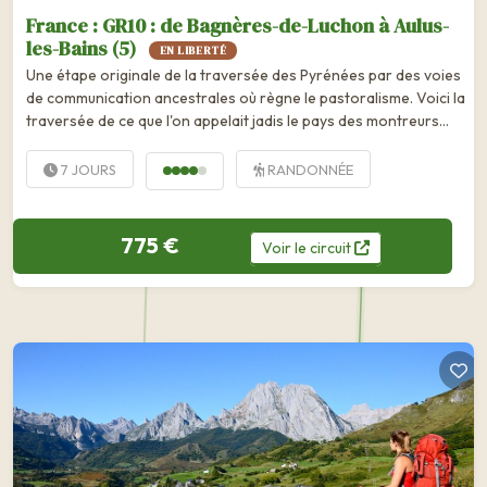
France : GR10 : de Bagnères-de-Luchon à Aulus-
les-Bains (5)
EN LIBERTÉ
Une étape originale de la traversée des Pyrénées par des voies
de communication ancestrales où règne le pastoralisme. Voici la
traversée de ce que l'on appelait jadis le pays des montreurs
d'ours, comme un clin d'œil à une nature reine restée
profondément...
7 JOURS
RANDONNÉE
775 €
Voir
le
circuit