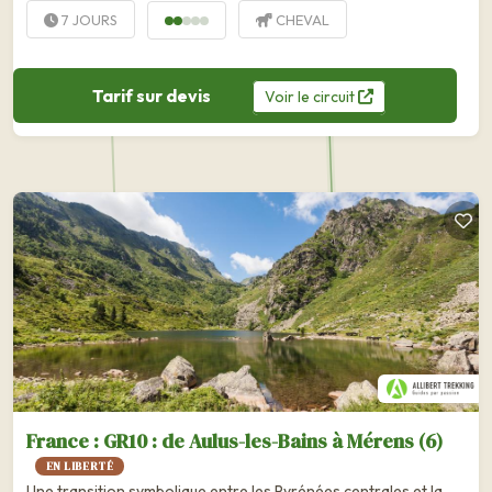
7 JOURS
CHEVAL
Tarif sur devis
Voir
le
circuit
France : GR10 : de Aulus-les-Bains à Mérens (6)
EN LIBERTÉ
Une transition symbolique entre les Pyrénées centrales et la