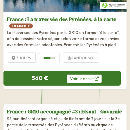
France : La traversée des Pyrénées, à la carte
EN LIBERTÉ
La traversée des Pyrénées par le GR10 en format "à la carte",
afin de dessiner votre séjour selon votre forme et vos envies
avec des formules adaptables. Franchir les Pyrénées à pied,
c'est s'offrir une parenthèse d'exception, au rythme du vent, des
vallées secrètes et des cimes enivrantes. C'est...
7 JOURS
RANDONNÉE
560 €
Voir
le
circuit
France : GR10 accompagné #3 : Etsaut - Gavarnie
Séjour itinérant organisé et guidé itinérant de 7 jours sur la 3e
partie de la traversée des Pyrénées du Béarn au cirque de