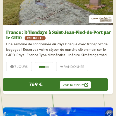
France : D'Hendaye à Saint-Jean-Pied-de-Port par
le GR10
EN LIBERTÉ
Une semaine de randonnée au Pays Basque avec transport de
bagages | Réservez votre séjour de marche clé en main sur le
GR10. Pays : France Type d'itinéraire : linéaire Kilmétrage total :
env. 110 km Distance moyenne/jour : 15 km Niveau de difficulté :
soutenu Ce séjour...
7 JOURS
RANDONNÉE
769 €
Voir
le
circuit