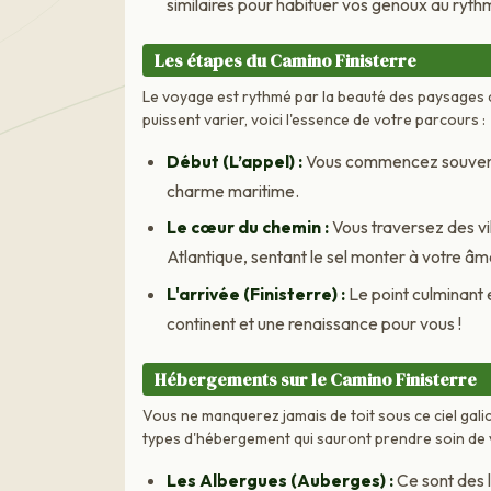
similaires pour habituer vos genoux au rythm
Les étapes du Camino Finisterre
Le voyage est rythmé par la beauté des paysages qu
puissent varier, voici l'essence de votre parcours :
Début (L’appel) :
Vous commencez souvent 
charme maritime.
Le cœur du chemin :
Vous traversez des v
Atlantique, sentant le sel monter à votre âm
L'arrivée (Finisterre) :
Le point culminant 
continent et une renaissance pour vous !
Hébergements sur le Camino Finisterre
Vous ne manquerez jamais de toit sous ce ciel galici
types d'hébergement qui sauront prendre soin de v
Les Albergues (Auberges) :
Ce sont des l