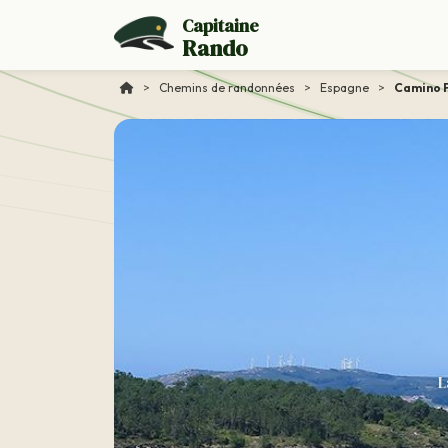
Capitaine
Rando
>
Chemins de randonnées
>
Espagne
>
Camino F
L