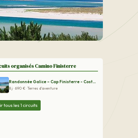
cuits organisés Camino Finisterre
Randonnée Galice – Cap Finisterre - Costa da morte - Ca
8 j · 690 € · Terres d'aventure
ir tous les 1 circuits