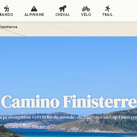
RANDO
ALPINISME
CHEVAL
VÉLO
TRAIL
inisterre
Camino Finisterre
a prolongation vers la fin du monde, de Santiago au Cap Finister