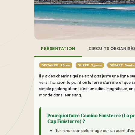
PRÉSENTATION
CIRCUITS ORGANISÉ
DISTANCE : 90 km
DURÉE : 3 jours
DÉPART : Santi
Il y a des chemins qui ne sont pas juste une ligne
vers l'horizon, le point où la terre s'arrête et que 
simple prolongation ; c'est un adieu magnifique, un
monde dans leur sang.
Pourquoi faire Camino Finisterre (La p
Cap Finisterre) ?
Terminer son pèlerinage par un point d’ea