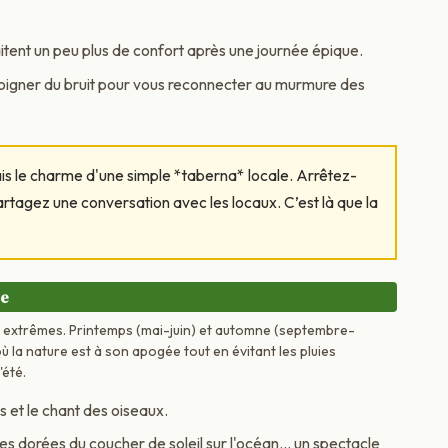
tent un peu plus de confort après une journée épique.
éloigner du bruit pour vous reconnecter au murmure des
s le charme d'une simple *taberna* locale. Arrêtez-
rtagez une conversation avec les locaux. C’est là que la
re
 extrêmes. Printemps (mai-juin) et automne (septembre-
 la nature est à son apogée tout en évitant les pluies
'été.
 et le chant des oiseaux.
es dorées du coucher de soleil sur l'océan... un spectacle