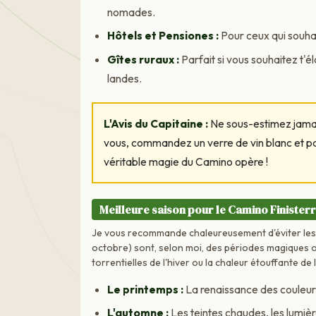
nomades.
Hôtels et Pensiones :
Pour ceux qui souhai
Gîtes ruraux :
Parfait si vous souhaitez t'
landes.
L'Avis du Capitaine :
Ne sous-estimez jamai
vous, commandez un verre de vin blanc et pa
véritable magie du Camino opère !
Meilleure saison pour le Camino Finister
Je vous recommande chaleureusement d'éviter les
octobre) sont, selon moi, des périodes magiques où
torrentielles de l'hiver ou la chaleur étouffante de l
Le printemps :
La renaissance des couleurs
L'automne :
Les teintes chaudes, les lumièr