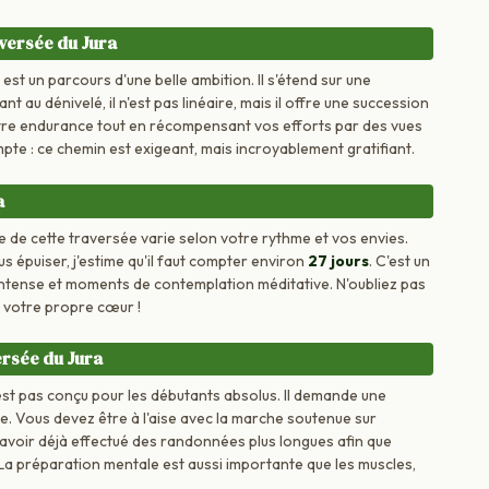
versée du Jura
st un parcours d'une belle ambition. Il s'étend sur une
ant au dénivelé, il n'est pas linéaire, mais il offre une succession
tre endurance tout en récompensant vos efforts par des vues
ompte : ce chemin est exigeant, mais incroyablement gratifiant.
a
 de cette traversée varie selon votre rythme et vos envies.
épuiser, j'estime qu'il faut compter environ
27 jours
. C'est un
intense et moments de contemplation méditative. N'oubliez pas
 à votre propre cœur !
ersée du Jura
'est pas conçu pour les débutants absolus. Il demande une
e. Vous devez être à l'aise avec la marche soutenue sur
avoir déjà effectué des randonnées plus longues afin que
. La préparation mentale est aussi importante que les muscles,