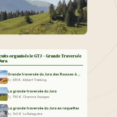
cuits organisés le GTJ – Grande Traversée
Jura
Grande traversée du Jura des Rousses à Bellegarde
5 j · 635 € · Allibert Trekking
La grande traversée du Jura
7 j · 790 € · Chamina Voyages
La grande traversée du Jura en raquettes
6 j · 140 € · La Balaguère