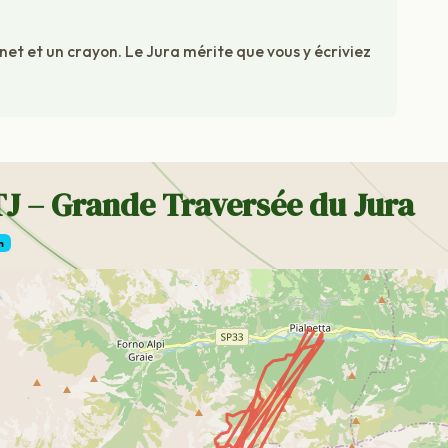
et et un crayon. Le Jura mérite que vous y écriviez
TJ – Grande Traversée du Jura
m