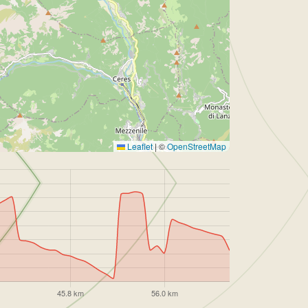
Leaflet
|
©
OpenStreetMap