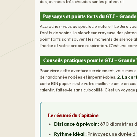
des journées très chaudes sur les plateaux !
Paysages et points forts du GTJ – Grande
Accrochez-vous au spectacle naturel ! Le Jura vous
forêts de sapins, la blancheur crayeuse des plateau
point forts sont souvent les moments de silence ab
l'herbe et votre propre respiration. C'est une com
Conseils pratiques pour le GTJ – Grande
Pour vivre cette aventure sereinement, voici mes c
de randonnée rodées et imperméables.
2. La car
carte IGN papier reste votre meilleure amie en cas
ralentir, faites-le sans culpabilité. C'est un voyag
Le résumé du Capitaine
Distance à prévoir :
670 kilomètres 
Rythme idéal :
Prévoyez une durée d'