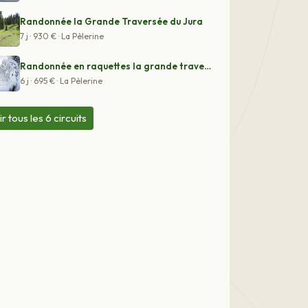
Randonnée la Grande Traversée du Jura
7 j · 930 € · La Pèlerine
Randonnée en raquettes la grande traversée du Jura de L
6 j · 695 € · La Pèlerine
ir tous les 6 circuits