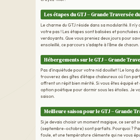
Les étapes du GTJ – Grande Traversée du
Le charme du GTJ réside dans sa modularité. Il n'y
votre pas ! Les étapes sont balisées et ponctuées 
verdoyants. Que vous preniez deux jours pour savo
ensoleillé, ce parcours s'adapte à l'âme de chacun.
Hébergements sur le GTJ – Grande Trave
Pas d'inquiétude pour votre nid douillet ! Le long d
trouverez des gîtes d'étape chaleureux où l'on par
offrent un répit bien mérité. Si vous êtes équipé e
option poétique pour dormir sous les étoiles. Je vo
saison.
Meilleure saison pour le GTJ – Grande T
Si je devais choisir un moment magique, ce serait s
(septembre-octobre) sont parfaits. Pourquoi ? Pa
foule, et une température clémente qui ne vous épu