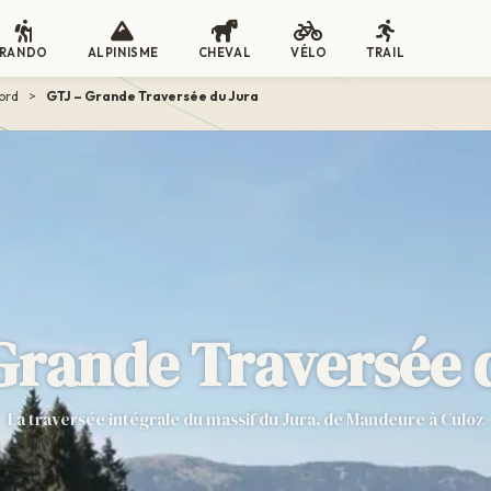
RANDO
ALPINISME
CHEVAL
VÉLO
TRAIL
ord
>
GTJ – Grande Traversée du Jura
Grande Traversée 
La traversée intégrale du massif du Jura, de Mandeure à Culoz