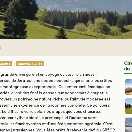
S
Cir
ndeure
ARRIVÉE : Culoz
du 
e grande envergure et un voyage au cœur d'un massif
rsée du Jura, est une épopée pédestre qui sillone les crêtes
îne montagneuse exceptionnelle. Ce sentier emblématique ne
variés, allant des forêts denses aux panoramas à couper le
travers un patrimoine naturel riche, où l'altitude modérée est
tissent une expérience de randonnée complète. Ce parcours
La difficulté varie selon les étapes que vous choisirez,
er leur rythme idéal. Le printemps et l'automne sont
ouleurs flamboyantes et d'une fréquentation agréable. C’est
agnes jurassiennes. Vous êtes prêts à relever le défi du GR509