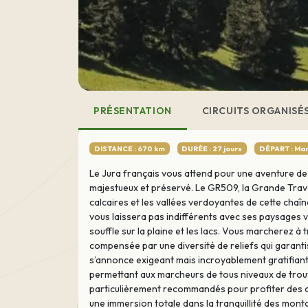
PRÉSENTATION
CIRCUITS ORGANISÉ
DISTANCE : 670 km
DURÉE : 27 jours
DÉPART : Ma
Le Jura français vous attend pour une aventure d
majestueux et préservé. Le GR509, la Grande Trave
calcaires et les vallées verdoyantes de cette cha
vous laissera pas indifférents avec ses paysages 
souffle sur la plaine et les lacs. Vous marcherez à 
compensée par une diversité de reliefs qui garan
s’annonce exigeant mais incroyablement gratifiant. 
permettant aux marcheurs de tous niveaux de trouv
particulièrement recommandés pour profiter des c
une immersion totale dans la tranquillité des mont