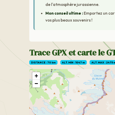
de l'atmosphère jurassienne.
Mon conseil ultime :
Emportez un carn
vos plus beaux souvenirs !
Trace GPX et carte le G
DISTANCE : 70 km
ALT. MIN : 1047 m
ALT. MAX : 2475 
+
−