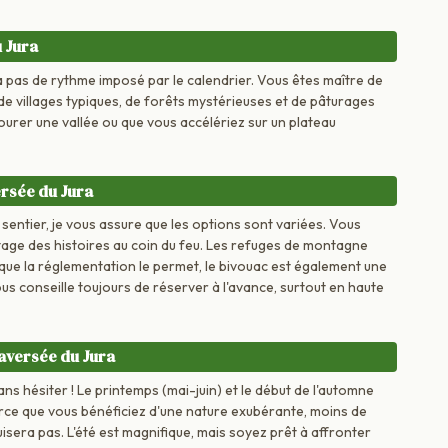
 Jura
 a pas de rythme imposé par le calendrier. Vous êtes maître de
de villages typiques, de forêts mystérieuses et de pâturages
urer une vallée ou que vous accélériez sur un plateau
rsée du Jura
u sentier, je vous assure que les options sont variées. Vous
tage des histoires au coin du feu. Les refuges de montagne
t que la réglementation le permet, le bivouac est également une
us conseille toujours de réserver à l'avance, surtout en haute
raversée du Jura
ans hésiter ! Le printemps (mai-juin) et le début de l'automne
rce que vous bénéficiez d'une nature exubérante, moins de
isera pas. L'été est magnifique, mais soyez prêt à affronter