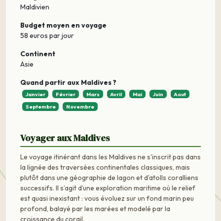
Maldivien
Budget moyen en voyage
58 euros par jour
Continent
Asie
Quand partir aux Maldives ?
Janvier
Février
Mars
Avril
Mai
Juin
Aout
Septembre
Novembre
Voyager aux Maldives
Le voyage itinérant dans les Maldives ne s'inscrit pas dans
la lignée des traversées continentales classiques, mais
plutôt dans une géographie de lagon et d'atolls coralliens
successifs. Il s’agit d’une exploration maritime où le relief
est quasi inexistant : vous évoluez sur un fond marin peu
profond, balayé par les marées et modelé par la
croissance du corail.