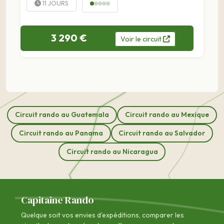
11 JOURS
3 290 €
Voir
le
circuit
Circuit rando au Guatemala
Circuit rando au Mexique
Circuit rando au Panama
Circuit rando au Salvador
Circuit rando au Nicaragua
Capitaine Rando
Quelque soit vos envies d'expéditions, comparer les