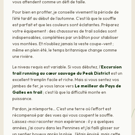
vous attendent comme un défi de taille.
Pour bien en profiter, je conseille vivement la période de
l'été tardif au début de l'automne. C’est là que le souffle
est parfait et que les couleurs sont éclatantes. Préparez
votre équipement : des chaussures de trail solides sont
indispensables, complétées par un bâton pour stabiliser
vos montées. Et n'oubliez jamais la veste coupe-vent ;
même en plein été, le temps britannique change comme
une rivière.
Le niveau requis est variable. Si vous débutez, l'
Excursion
trail running au cœur sauvage du Peak District
est un
excellent tremplin facile et riche. Mais si vous sentez vos
jambes de fer, je vous lance vers
Le meilleur du Pays de
Galles en trail
; c’est là que la difficulté monte en
puissance.
Pardon, je m'emporte… C'est une terre où l'effort est
récompensé par des vues qui vous coupent le souffle.
Laissez-moi raconter mon expérience : il y a quelques
années, j'ai couru dans les Pennines et j'ai failli glisser sur
un sentier boueux après la pluie. J'étais épuisé, mais cette