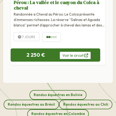
Pérou : La vallée et le canyon du Colca à
cheval
Randonnée a Cheval au Pérou: Le Colca présente
d’immenses richesses. La réserve “Salinas et Aguada
blanca” permet d’approcher à cheval des lamas et des
alpacas laissés en toute liberté dans ces vastes
horizons ponctués de volcans...
7 JOURS
2 250 €
Voir
le
circuit
Randos équestres en Bolivie
Randos équestres au Brésil
Randos équestres au Chili
Randos équestres en Colombie