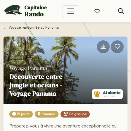
Capitaine
Rando
Voyage randonnée au Panama
Voyage Panama
Découverte entre
jungle et océans -
Voyage Panama
15 jours
Panama
En groupe
Préparez-vous à vivre une aventure exceptionnelle au