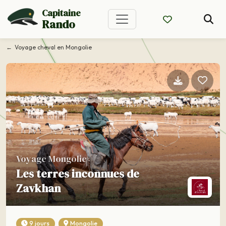
Capitaine
Rando
Voyage cheval en Mongolie
Voyage Mongolie
Les terres inconnues de
Zavkhan
9 jours
Mongolie