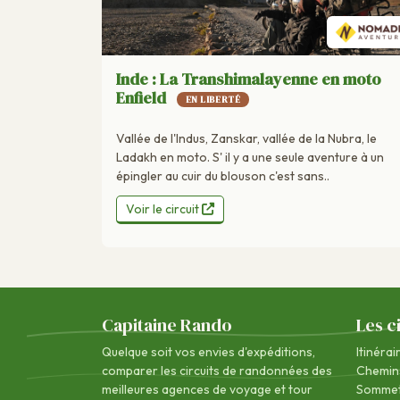
Inde : La Transhimalayenne en moto
Enfield
EN LIBERTÉ
Vallée de l'Indus, Zanskar, vallée de la Nubra, le
Ladakh en moto. S' il y a une seule aventure à un
épingler au cuir du blouson c'est sans..
Voir le circuit
Capitaine Rando
Les c
Quelque soit vos envies d'expéditions,
Itinérai
comparer les circuits de randonnées des
Chemin
meilleures agences de voyage
et tour
Sommet