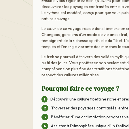
Ensuite, vous rejoindrez Alchi (3150 m) pour c
découvrirez les paysages contrastés entre la ve
Le rythme est modéré, conçu pour que vous pui
nature sauvage.
Le cœur de ce voyage réside dans l'immersion c
Changpas, gardiens d’un mode de vie ancestral, 
témoignent de la richesse spirituelle du Tibet. L
temples et l'énergie vibrante des marchés locau
Le trek se poursuit à travers des vallées mythi
au fil des jours. Vous profiterez non seulement d
compréhension plus fine des traditions tibétaines.
respect des cultures millénaires.
Pourquoi faire ce voyage ?
Découvrir une culture tibétaine riche et pr
Traverser des paysages contrastés, entre v
Bénéficier d'une acclimatation progressive 
Assister à l'atmosphère unique d'un festiv