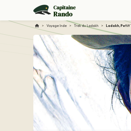
Capitaine
Rando
>
Voyage Inde
>
Trek du Ladakh
>
Ladakh, Petit