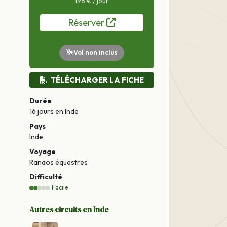
198 € / jour
Réserver
Vol non inclus
TÉLÉCHARGER LA FICHE
Durée
16 jours
en Inde
Pays
Inde
Voyage
Randos équestres
Difficulté
Facile
Autres circuits en Inde