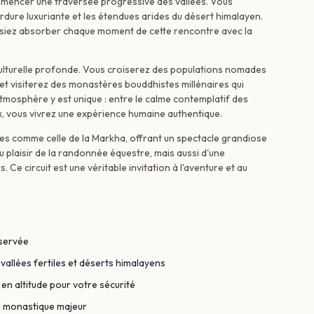
ommencer une traversée progressive des vallées. Vous
rdure luxuriante et les étendues arides du désert himalayen.
ssiez absorber chaque moment de cette rencontre avec la
ulturelle profonde. Vous croiserez des populations nomades
et visiterez des monastères bouddhistes millénaires qui
'atmosphère y est unique : entre le calme contemplatif des
x, vous vivrez une expérience humaine authentique.
ques comme celle de la Markha, offrant un spectacle grandiose
u plaisir de la randonnée équestre, mais aussi d'une
 Ce circuit est une véritable invitation à l'aventure et au
éservée
allées fertiles et déserts himalayens
en altitude pour votre sécurité
al monastique majeur