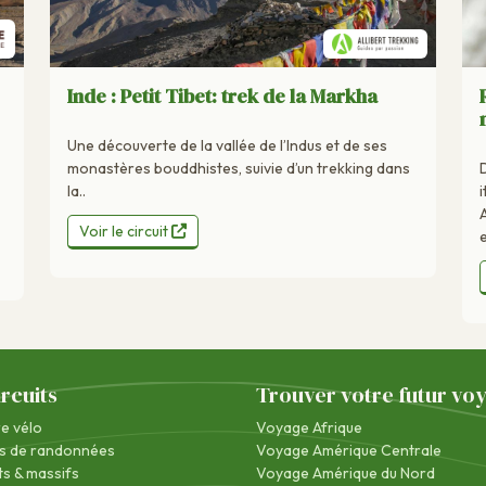
Inde : Petit Tibet: trek de la Markha
Une découverte de la vallée de l’Indus et de ses
monastères bouddhistes, suivie d’un trekking dans
la..
Voir le circuit
e
ircuits
Trouver votre futur vo
re vélo
Voyage Afrique
s de randonnées
Voyage Amérique Centrale
s & massifs
Voyage Amérique du Nord