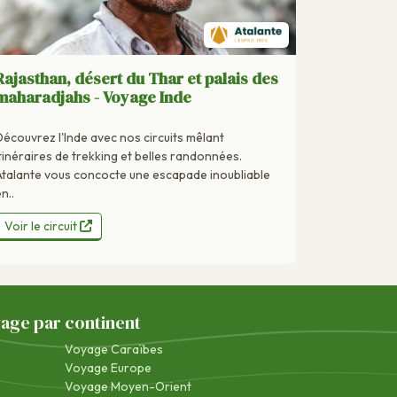
Rajasthan, désert du Thar et palais des
maharadjahs - Voyage Inde
Découvrez l'Inde avec nos circuits mêlant
itinéraires de trekking et belles randonnées.
Atalante vous concocte une escapade inoubliable
n..
Voir le circuit
yage par continent
Voyage Caraïbes
Voyage Europe
Voyage Moyen-Orient