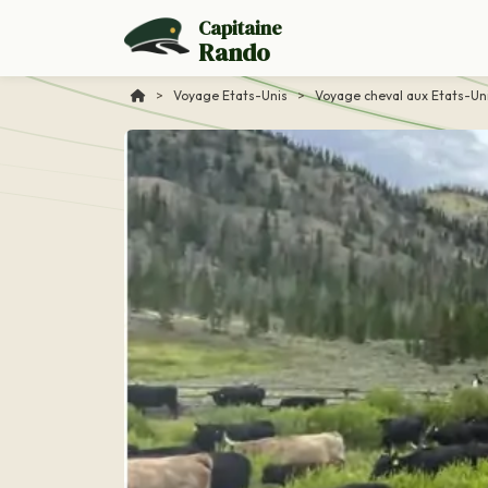
Capitaine
Rando
>
Voyage Etats-Unis
>
Voyage cheval aux Etats-Un