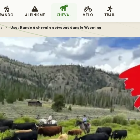
RANDO
ALPINISME
CHEVAL
VÉLO
TRAIL
is
>
Usa : Rando à cheval en bivouac dans le Wyoming