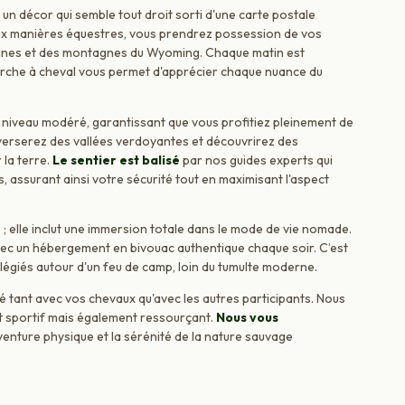
un décor qui semble tout droit sorti d'une carte postale
 aux manières équestres, vous prendrez possession de vos
ines et des montagnes du Wyoming. Chaque matin est
arche à cheval vous permet d'apprécier chaque nuance du
n niveau modéré, garantissant que vous profitiez pleinement de
raverserez des vallées verdoyantes et découvrirez des
la terre.
Le sentier est balisé
par nos guides experts qui
 assurant ainsi votre sécurité tout en maximisant l'aspect
e ; elle inclut une immersion totale dans le mode de vie nomade.
avec un hébergement en bivouac authentique chaque soir. C’est
légiés autour d'un feu de camp, loin du tumulte moderne.
té tant avec vos chevaux qu'avec les autres participants. Nous
nt sportif mais également ressourçant.
Nous vous
'aventure physique et la sérénité de la nature sauvage