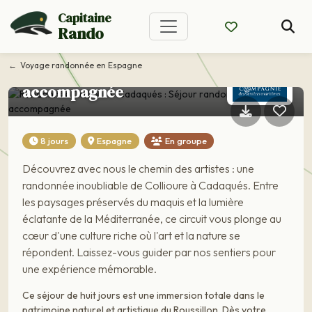
Voyage Espagne
Capitaine
Randonnée Collioure-
Rando
Cadaqués : Séjour
Voyage randonnée en Espagne
randonnée
accompagnée
8 jours
Espagne
En groupe
Découvrez avec nous le chemin des artistes : une
randonnée inoubliable de Collioure à Cadaqués. Entre
les paysages préservés du maquis et la lumière
éclatante de la Méditerranée, ce circuit vous plonge au
cœur d'une culture riche où l'art et la nature se
répondent. Laissez-vous guider par nos sentiers pour
une expérience mémorable.
Ce séjour de huit jours est une immersion totale dans le
patrimoine naturel et artistique du Roussillon. Dès votre