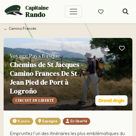
Capitaine
Rando
Camino Francés
Voyage Pays Basque
Chemins de St Jacques -
Camino Frances De St
Jean Pied de Port à
Logroño
CIRCUIT EN LIBERTÉ
8 jours
Espagne
En liberté
Empruntez l'un des itinéraires les plus emblématiques du