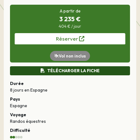
A partir de
3 235 €
404 € / jour
Réserver
Vol non inclus
TÉLÉCHARGER LA FICHE
Durée
8 jours
en Espagne
Pays
Espagne
Voyage
Randos équestres
Difficulté