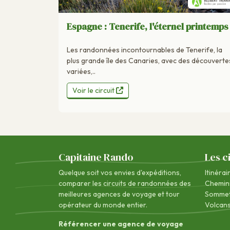
Espagne : Tenerife, l'éternel printemps
Les randonnées incontournables de Tenerife, la
plus grande île des Canaries, avec des découverte
variées,..
Voir le circuit
Capitaine Rando
Les c
Quelque soit vos envies d'expéditions,
Itinérai
comparer les circuits de randonnées des
Chemin
meilleures agences de voyage
et tour
Sommet
opérateur du monde entier.
Volcan
Référencer une agence de voyage