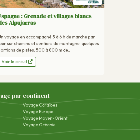
Espagne : Grenade et villages blancs
des Alpujarras
Un voyage en accompagné.5 à 6 h de marche par
jour sur chemins et sentiers de montagne, quelques
portions de pistes. 500 à 800 m de..
Voir le circuit
yage par continent
Voyage Caraïbes
Voyage Europe
Voyage Moyen-Orient
Voyage Océanie