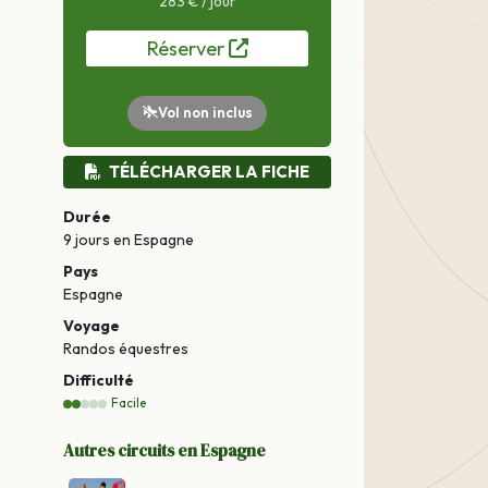
283 € / jour
Réserver
Vol non inclus
TÉLÉCHARGER LA FICHE
Durée
9 jours
en Espagne
Pays
Espagne
Voyage
Randos équestres
Difficulté
Facile
Autres circuits en Espagne