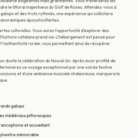
valerie exigeantes mais gratifiantes. Vous traverserez les
dre le littoral majestueux du Golf de Roses. Attendez-vous à
alops et des trots rythmés, une expérience qui sollicitera
 panoramiques époustouflantes.
uvertes culturelles. Vous aurez l'opportunité d'explorer des
l'histoire catalane prend vie. L'hébergement est pensé pour
et l'authenticité rurale, vous permettant ainsi de récupérer
un doute la célébration du Nouvel An. Après avoir profité de
us terminerez ce voyage exceptionnel par une soirée festive
oissons et d'une ambiance musicale chaleureuse, marquera le
que.
rands galops
ges médiévaux pittoresques
francophone et accueillant
 Sylvestre mémorable