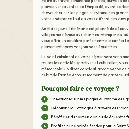
Votre aventure commence par des journées de ca
plaines verdoyantes de l'Empordà, avant d'attein
chevaucher sur les plages au rythme des grands g
votre endurance tout en vous offrant des vues
Au fil des jours, l'itinéraire est jalonné de déco
villages médiévaux aux charmes intemporels, où 
vous offrir un équilibre parfait entre le confort 
pleinement après vos journées équestres.
Le point culminant de votre séjour sera sans auc
toutes les activités sportives et culturelles, vo
mémorable. Un dîner convivial, accompagné de b
début de l'année dans un moment de partage uni
Pourquoi faire ce voyage ?
Chevaucher sur les plages au rythme des g
Découvrir la Catalogne à travers des villa
Bénéficier du soutien d'un guide équestre 
Profiter d'une soirée festive pour la Saint