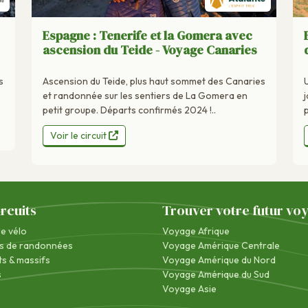
Espagne : Tenerife et la Gomera avec
ascension du Teide - Voyage Canaries
s
Ascension du Teide, plus haut sommet des Canaries
et randonnée sur les sentiers de La Gomera en
petit groupe. Départs confirmés 2024 !..
Voir le circuit
ircuits
Trouver votre futur vo
re vélo
Voyage Afrique
s de randonnées
Voyage Amérique Centrale
s & massifs
Voyage Amérique du Nord
s
Voyage Amérique du Sud
Voyage Asie