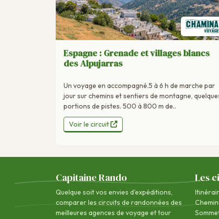
Espagne : Grenade et villages blancs
des Alpujarras
Un voyage en accompagné.5 à 6 h de marche par
jour sur chemins et sentiers de montagne, quelque
portions de pistes. 500 à 800 m de..
Voir le circuit
Capitaine Rando
Les c
Quelque soit vos envies d'expéditions,
Itinérai
comparer les circuits de randonnées des
Chemin
meilleures agences de voyage
et tour
Sommet