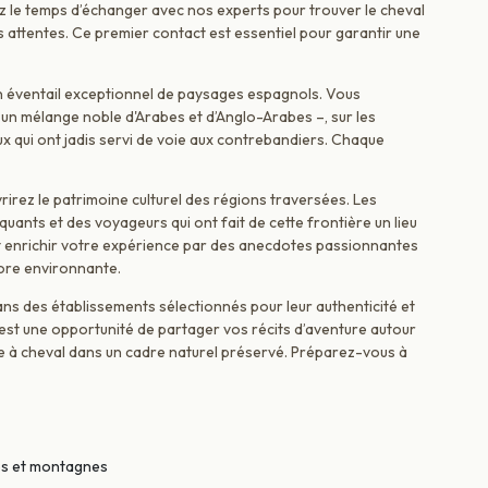
z le temps d’échanger avec nos experts pour trouver le cheval
 attentes. Ce premier contact est essentiel pour garantir une
r un éventail exceptionnel de paysages espagnols. Vous
un mélange noble d'Arabes et d’Anglo-Arabes –, sur les
x qui ont jadis servi de voie aux contrebandiers. Chaque
irez le patrimoine culturel des régions traversées. Les
uants et des voyageurs qui ont fait de cette frontière un lieu
t enrichir votre expérience par des anecdotes passionnantes
flore environnante.
s des établissements sélectionnés pour leur authenticité et
r est une opportunité de partager vos récits d’aventure autour
née à cheval dans un cadre naturel préservé. Préparez-vous à
es et montagnes