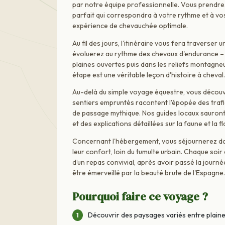
par notre équipe professionnelle. Vous prendre
parfait qui correspondra à votre rythme et à vos
expérience de chevauchée optimale.
Au fil des jours, l'itinéraire vous fera traverse
évoluerez au rythme des chevaux d'endurance – 
plaines ouvertes puis dans les reliefs montagneu
étape est une véritable leçon d'histoire à cheval.
Au-delà du simple voyage équestre, vous découvr
sentiers empruntés racontent l'épopée des trafiq
de passage mythique. Nos guides locaux sauron
et des explications détaillées sur la faune et la 
Concernant l'hébergement, vous séjournerez dan
leur confort, loin du tumulte urbain. Chaque soi
d’un repas convivial, après avoir passé la jour
être émerveillé par la beauté brute de l'Espagne.
Pourquoi faire ce voyage ?
Découvrir des paysages variés entre plain