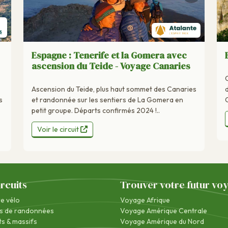
Espagne : Tenerife et la Gomera avec
ascension du Teide - Voyage Canaries
Ascension du Teide, plus haut sommet des Canaries
s
et randonnée sur les sentiers de La Gomera en
petit groupe. Départs confirmés 2024 !..
Voir le circuit
ircuits
Trouver votre futur vo
re vélo
Voyage Afrique
s de randonnées
Voyage Amérique Centrale
s & massifs
Voyage Amérique du Nord