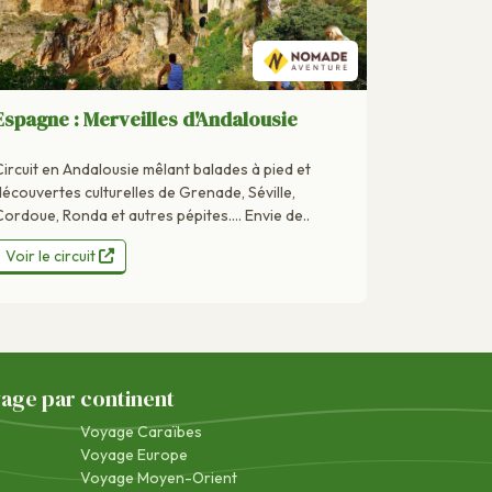
Espagne : Merveilles d'Andalousie
Circuit en Andalousie mêlant balades à pied et
découvertes culturelles de Grenade, Séville,
Cordoue, Ronda et autres pépites…. Envie de..
Voir le circuit
yage par continent
Voyage Caraïbes
Voyage Europe
Voyage Moyen-Orient