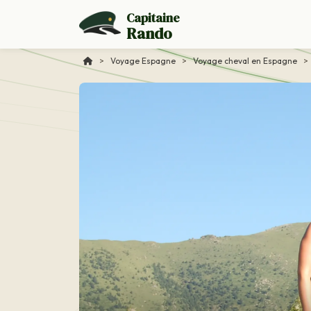
Capitaine
Rando
>
Voyage Espagne
>
Voyage cheval en Espagne
>