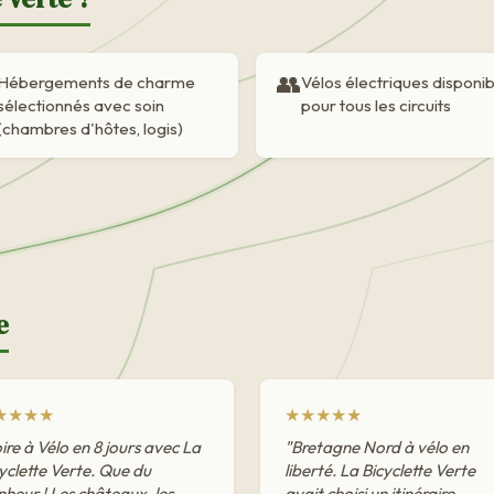
👥
Hébergements de charme
Vélos électriques disponi
sélectionnés avec soin
pour tous les circuits
(chambres d'hôtes, logis)
e
★★★★
★★★★★
ire à Vélo en 8 jours avec La
"Bretagne Nord à vélo en
yclette Verte. Que du
liberté. La Bicyclette Verte
heur ! Les châteaux, les
avait choisi un itinéraire