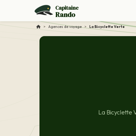
Capitaine
Rando
>
Agences de voyage
>
La Bicyclette Verte
La Bicyclette