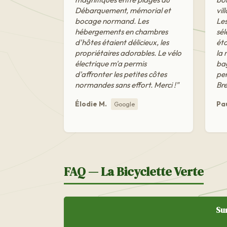
Débarquement, mémorial et
vil
bocage normand. Les
Le
hébergements en chambres
sél
d'hôtes étaient délicieux, les
ét
propriétaires adorables. Le vélo
la 
électrique m'a permis
bag
d'affronter les petites côtes
per
normandes sans effort. Merci !"
Bre
Élodie M.
Pau
Google
FAQ — La Bicyclette Verte
Sur