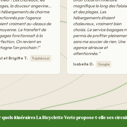
lages, la douceur angevine...
magnifique le long des falais
s hébergements de charme
et des plages. Les
ectionnés par l'agence
hébergements étaient
aient vraiment au-dessus de
chaleureux, vraiment bien
moyenne. Le transfert de
choisis. Le service bagages 
ages fonctionnait à la
permis de profiter pleineme
fection. On revient en
sans me soucier de rien. Une
tagne l'an prochain !"
agence sérieuse et
attentionnée."
l et Brigitte T.
TripAdvisor
Isabelle D.
Google
 quels itinéraires La Bicyclette Verte propose-t-elle ses circui