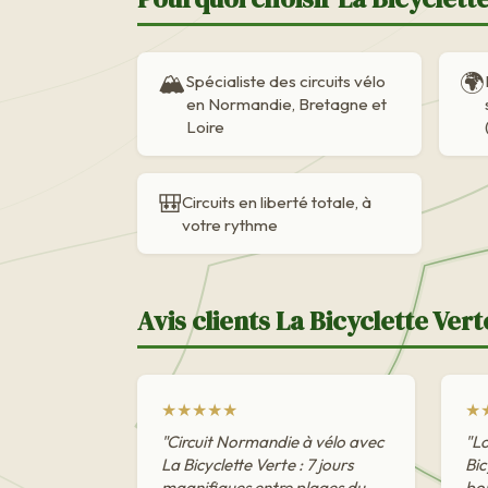
🏔️
🌍
Spécialiste des circuits vélo
en Normandie, Bretagne et
Loire
🎒
Circuits en liberté totale, à
votre rythme
Avis clients La Bicyclette Vert
★★★★★
★
"Circuit Normandie à vélo avec
"Lo
La Bicyclette Verte : 7 jours
Bic
magnifiques entre plages du
bon